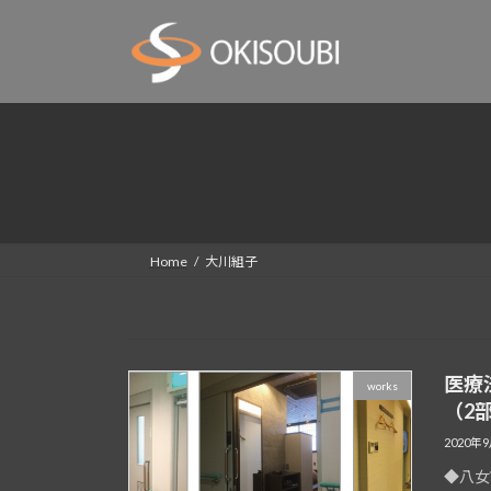
コ
ナ
ン
ビ
テ
ゲ
ン
ー
ツ
シ
へ
ョ
ス
ン
キ
に
ッ
移
プ
動
Home
大川組子
医療法
works
（2
2020年
◆八女