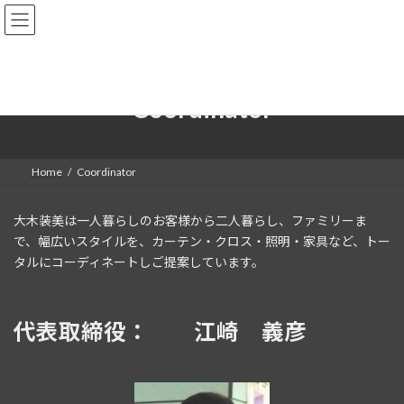
コ
ナ
ン
ビ
テ
ゲ
ン
ー
ツ
シ
へ
ョ
Coordinator
ス
ン
キ
に
ッ
移
プ
動
Home
Coordinator
大木装美は一人暮らしのお客様から二人暮らし、ファミリーま
で、幅広いスタイルを、カーテン・クロス・照明・家具など、トー
タルにコーディネートしご提案しています。
代表取締役： 江崎 義彦