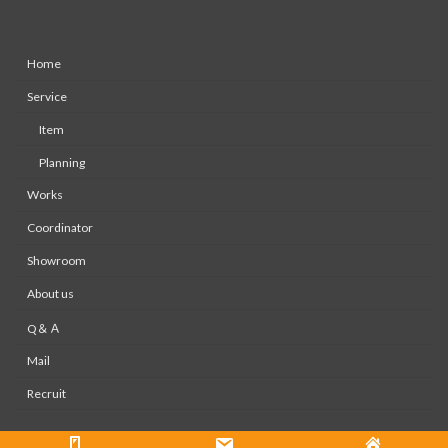
Home
Service
Item
Planning
Works
Coordinator
Showroom
About us
Q＆Ａ
Mail
Recruit
Copyright © 株式会社大木装美ホームページ All Rights Reserved.