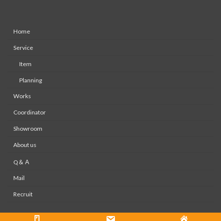
Home
Service
Item
Planning
Works
Coordinator
Showroom
About us
Q＆Ａ
Mail
Recruit
Copyright © 株式会社大木装美ホームページ All Rights Reserved.