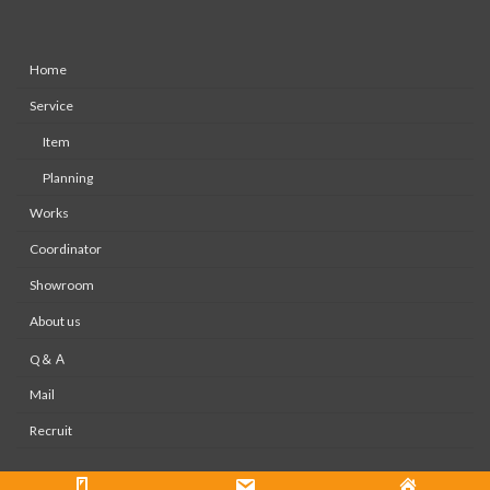
Home
Service
Item
Planning
Works
Coordinator
Showroom
About us
Q＆Ａ
Mail
Recruit
Copyright © 株式会社大木装美ホームページ All Rights Reserved.