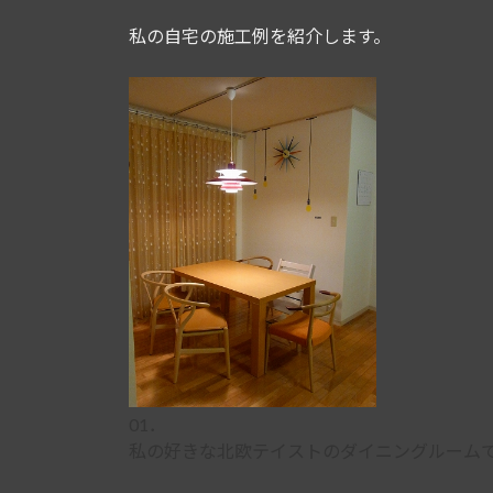
日
時
私の自宅の施工例を紹介します。
:
01．
私の好きな北欧テイストのダイニングルーム