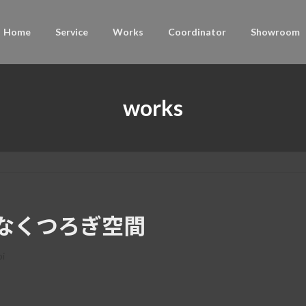
Home
Service
Works
Coordinator
Showroom
works
なくつろぎ空間
bi