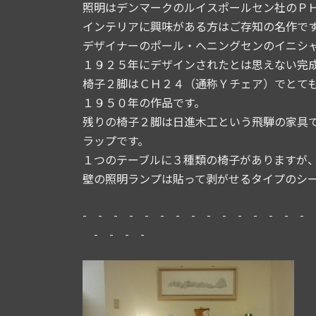
照明はデンマークのルイスポールセン社のＰ
インテリアに興味がある方はご存知の名作で
デザイナーのポール・へニングセンのイニシ
１９２５年にデザインされたとは思えない完
椅子２脚はＣＨ２４（通称Ｙチェア）でとて
１９５０年の作品です。
残りの椅子２脚は日進木工という飛騨の家具
ラップです。
１つのテーブルに３種類の椅子がありますが
壁の照明ランプは貼って剥がせるタイプのシ
- - - - - - - - - - - - - - - 
- - - -