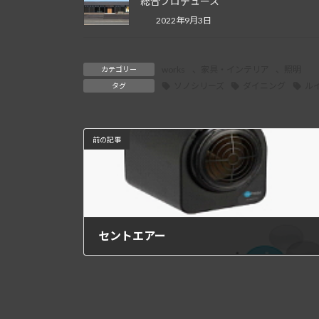
総合プロデュース
2022年9月3日
works
、
家具・インテリア
、
照明
カテゴリー
ソノシリーズ
ダイニング
ル
タグ
前の記事
セントエアー
2013年1月25日