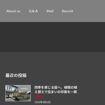
About us
Q＆Ａ
Mail
Recruit
最近の投稿
四季を感じる庭へ。植栽の植
works
え替えで住まいの印象を一新
新着!!
2026年8月6日