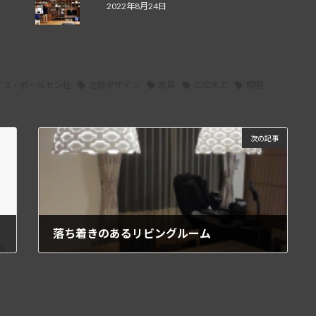
2022年8月24日
イス・ポールセン社
北欧デザイン
家具
広松木工
照明
次の記事
落ち着きのあるリビングルーム
2013年9月5日