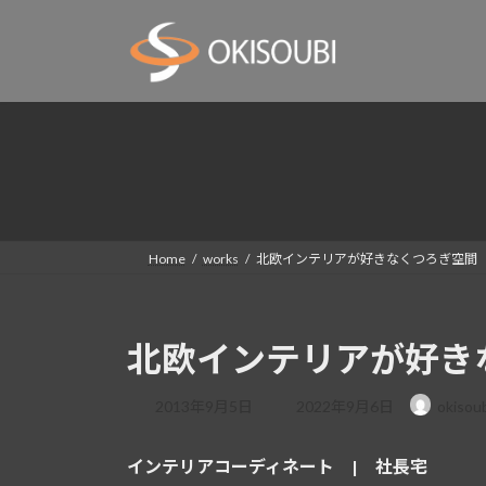
コ
ナ
ン
ビ
テ
ゲ
ン
ー
ツ
シ
へ
ョ
ス
ン
キ
に
ッ
移
プ
動
Home
works
北欧インテリアが好きなくつろぎ空間
北欧インテリアが好き
最
2013年9月5日
2022年9月6日
okisou
終
更
インテリアコーディネート | 社長宅
新