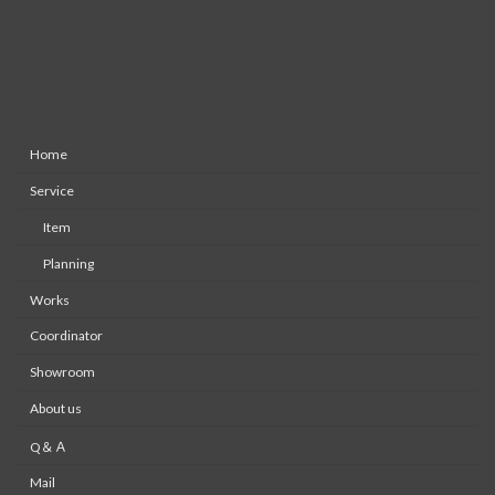
Home
Service
Item
Planning
Works
Coordinator
Showroom
About us
Q＆Ａ
Mail