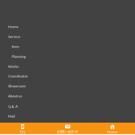
Home
Service
Item
Planning
Works
Coordinator
Showroom
About us
Q＆Ａ
Mail
Recruit
TEL
お問い合わせ
Home