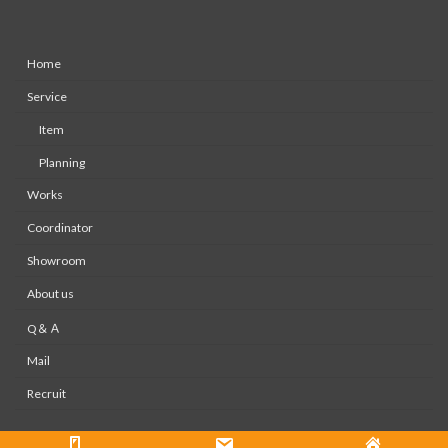
Home
Service
Item
Planning
Works
Coordinator
Showroom
About us
Q＆Ａ
Mail
Recruit
Copyright © 株式会社大木装美ホームページ All Rights Reserved.