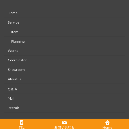
Home
Service
Item
Planning
Works
Coordinator
Showroom
About us
Q＆Ａ
Mail
Recruit
Copyright © 株式会社大木装美ホームページ All Rights Reserved.
TEL
お問い合わせ
Home